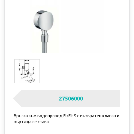
27506000
Връзка към водопровод FixFit S с възвратен клапан и
въртяща се става