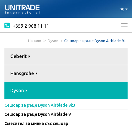
bg
+359 2 968 11 11
Tog
nav
Начало
Dyson
Сешоар за ръце Dyson Airblade 9kJ
Geberit
Hansgrohe
Dyson
Сешоар за ръце Dyson Airblade 9kJ
Сешоар за ръце Dyson Airblade V
Смесител за мивка със сешоар