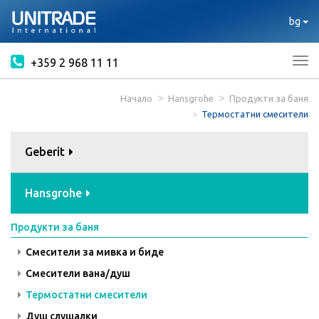
bg
+359 2 968 11 11
Tog
nav
Начало
Hansgrohe
Продукти за баня
Термостатни смесители
Geberit
Hansgrohe
Продукти за баня
Смесители за мивка и биде
Смесители вана/душ
Термостатни смесители
Душ слушалки