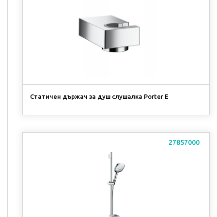
Статичен държач за душ слушалка Porter E
27857000