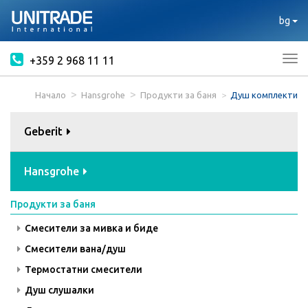
bg
+359 2 968 11 11
Tog
nav
Начало
Hansgrohe
Продукти за баня
Душ комплекти
Geberit
Hansgrohe
Продукти за баня
Смесители за мивка и биде
Смесители вана/душ
Термостатни смесители
Душ слушалки