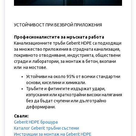
УСТОЙЧИВОСТ ПРИ БЕЗБРОЙ ПРИЛОЖЕНИЯ
Професионалистите за мръсната работа
Канализационните тръби Geberit HDPE са подходящи
за множество приложения в сградната канализация,
покривното отводняване, индустрията, обществени
сгради и лаборатории, за монтаж в бетон, вкопани
или на мостове.
Устойчиви на около 95% от всички стандартни
основи, киселини и химикали.
Тръбите и фитингите издържат удари,
изпускания или краткотрайни високи налягания
без да бъдат счупени или дълготрайно
деформирани.
Свали:
Geberit HDPE брошура
Каталог Geberit тръбни състеми
Инструкции за монтаж на Geberit HDPE