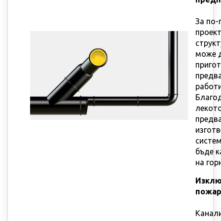
За по-
проек
структ
може 
приго
предв
работ
Благод
лекото
предв
изготв
систе
бъде к
на гор
Изклю
пожар
Канал