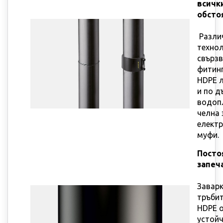
всичк
обсто
Разли
технол
свързв
фитинг
HDPE л
и по д
водопл
челна 
елект
муфи.
Посто
запеч
Заварк
тръбит
HDPE 
устой