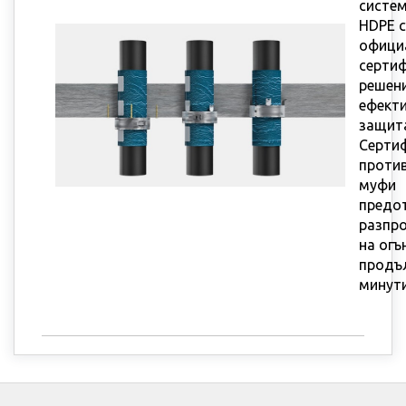
систем
HDPE 
офици
серти
решени
ефект
защит
Серти
проти
муфи
предо
разпр
на огъ
продъ
минути