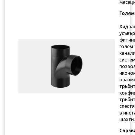
месеци
Голям
Хидра
усъвъ
фитинг
голем 
канал
систем
позво
иконо
оразм
тръбит
конфиг
тръбит
спест
в инс
шахти.
Сврзв