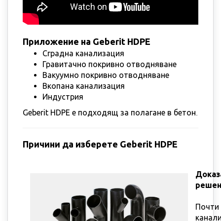
Приложение на Geberit HDPE
Сградна канализация
Гравитачно покривно отводняване
Вакуумно покривно отводняване
Вкопана канализация
Индустрия
Geberit HDPE е подходящ за полагане в бетон
.
Причини да изберете Geberit HDPE
Доказ
реше
Почти 
канал