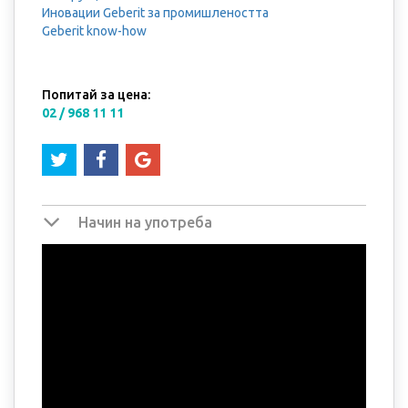
Иновации Geberit за промишлеността
Geberit know-how
Попитай за цена:
02 / 968 11 11
Начин на употреба