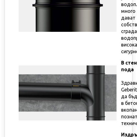
водоп
много 
дават 
собств
сграда
водоп
висока
сигурн
В сте
пода
Здрав
Geberi
да бъ
в бето
вкопа
позна
технич
Издръ