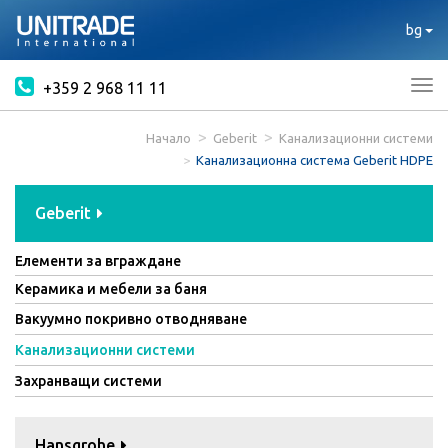
bg
+359 2 968 11 11
Tog
nav
Начало
Geberit
Канализационни системи
Канализационна система Geberit HDPE
Geberit
Елементи за вграждане
Керамика и мебели за баня
Вакуумно покривно отводняване
Канализационни системи
Захранващи системи
Hansgrohe