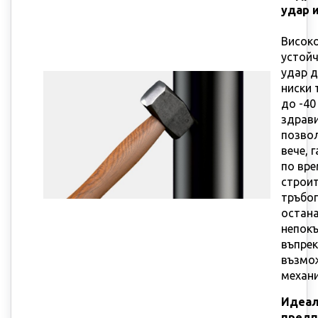
удар 
Високо
устойч
удар д
ниски 
до -40 
здрав
позвол
вече, 
по вре
строи
тръбо
остан
непокъ
въпре
възмо
механи
Идеал
предп