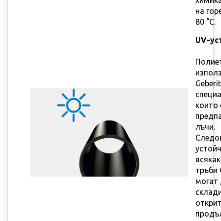
химика
на гор
80 °C.
UV-ус
Полие
използ
Geberi
специа
които
предп
лъчи.
Следо
устойч
всякак
тръби 
могат 
склад
открит
продъ