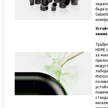
задач
бъде и
Geberi
компр
Устой
химик
Тръбит
HDPE 
за мн
прило
индус
лабор
Изпол
полиет
устойч
повеч
станда
кисели