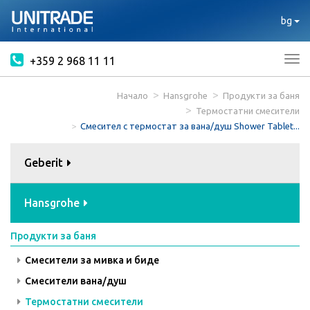
bg
+359 2 968 11 11
Tog
nav
Начало
Hansgrohe
Продукти за баня
Термостатни смесители
Смесител с термостат за вана/душ Shower Tablet...
Geberit
Hansgrohe
Продукти за баня
Смесители за мивка и биде
Смесители вана/душ
Термостатни смесители