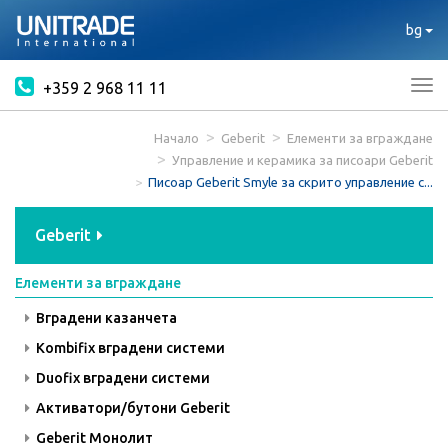
bg
+359 2 968 11 11
Tog
nav
Начало
Geberit
Елементи за вграждане
Управление и керамика за писоари Geberit
Писоар Geberit Smyle за скрито управление с...
Geberit
Елементи за вграждане
Вградени казанчета
Kombifix вградени системи
Duofix вградени системи
Активатори/бутони Geberit
Geberit Монолит