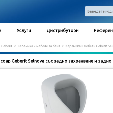
и
Услуги
Дистрибутори
Референ
Geberit
Керамика и мебели за баня
Керамика и мебели Geberit Se
соар Geberit Selnova със задно захранване и задн