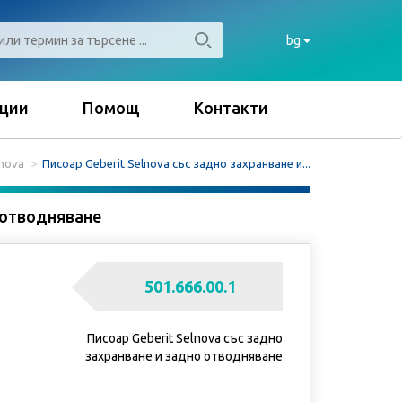
bg
ции
Помощ
Контакти
lnova
Писоар Geberit Selnova със задно захранване и...
о отводняване
501.666.00.1
Писоар Geberit Selnova със задно
захранване и задно отводняване