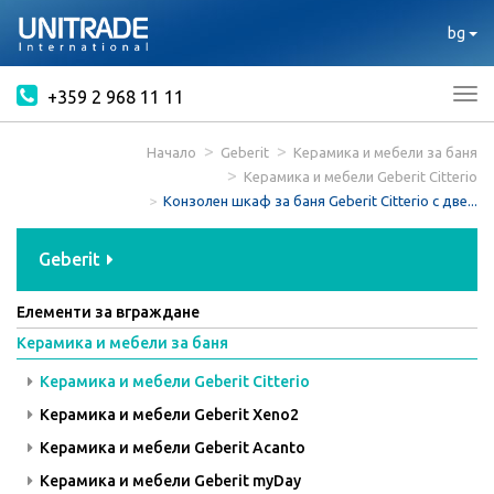
bg
+359 2 968 11 11
Tog
nav
Начало
Geberit
Керамика и мебели за баня
Керамика и мебели Geberit Citterio
Конзолен шкаф за баня Geberit Citterio с две...
Geberit
Елементи за вграждане
Керамика и мебели за баня
Керамика и мебели Geberit Citterio
Керамика и мебели Geberit Xeno2
Керамика и мебели Geberit Acanto
Керамика и мебели Geberit myDay