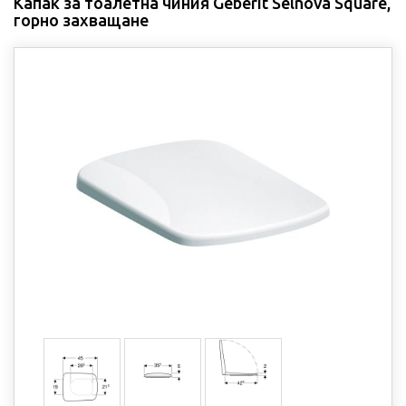
Капак за тоалетна чиния Geberit Selnova Square,
горно захващане