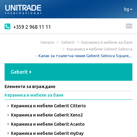
bg
+359 2 968 11 11
Tog
nav
Начало
Geberit
Керамика и мебели за баня
Керамика и мебели Geberit Selnova
Капак за тоалетна чиния Geberit Selnova Square,...
Geberit
Елементи за вграждане
Керамика и мебели за баня
Керамика и мебели Geberit Citterio
Керамика и мебели Geberit Xeno2
Керамика и мебели Geberit Acanto
Керамика и мебели Geberit myDay