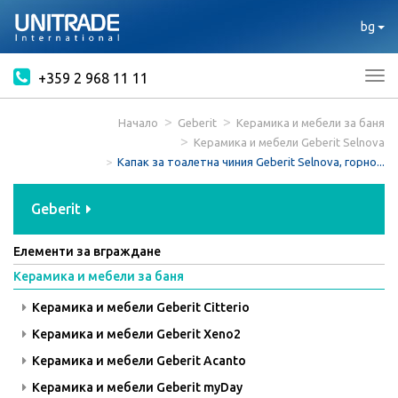
bg
+359 2 968 11 11
Tog
nav
Начало
Geberit
Керамика и мебели за баня
Керамика и мебели Geberit Selnova
Капак за тоалетна чиния Geberit Selnova, горно...
Geberit
Елементи за вграждане
Керамика и мебели за баня
Керамика и мебели Geberit Citterio
Керамика и мебели Geberit Xeno2
Керамика и мебели Geberit Acanto
Керамика и мебели Geberit myDay