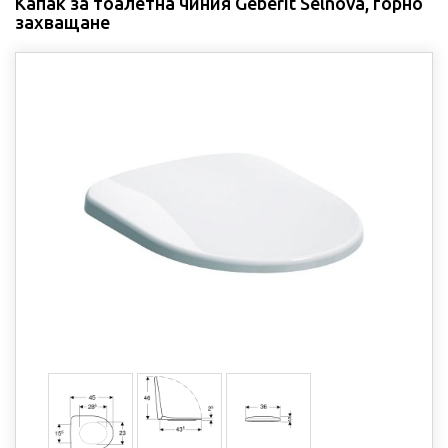
Капак за тоалетна чиния Geberit Selnova, горно
захващане