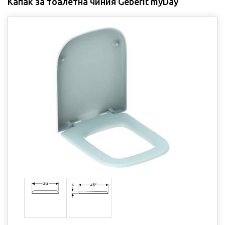
Капак за тоалетна чиния Geberit myDay