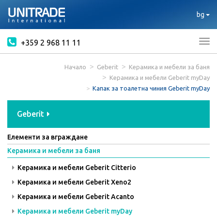
bg
+359 2 968 11 11
Tog
nav
Начало
Geberit
Керамика и мебели за баня
Керамика и мебели Geberit myDay
Капак за тоалетна чиния Geberit myDay
Geberit
Елементи за вграждане
Керамика и мебели за баня
Керамика и мебели Geberit Citterio
Керамика и мебели Geberit Xeno2
Керамика и мебели Geberit Acanto
Керамика и мебели Geberit myDay