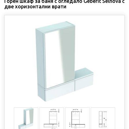
Горен шкаф за баня с огледало Geberit Selnova с
две хоризонтални врати