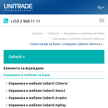
bg
+359 2 968 11 11
Tog
nav
Начало
Geberit
Керамика и мебели за баня
Керамика и мебели Geberit Selnova
Горен шкаф за баня с огледало Geberit Selnova с...
Geberit
Елементи за вграждане
Керамика и мебели за баня
Керамика и мебели Geberit Citterio
Керамика и мебели Geberit Xeno2
Керамика и мебели Geberit Acanto
Керамика и мебели Geberit myDay