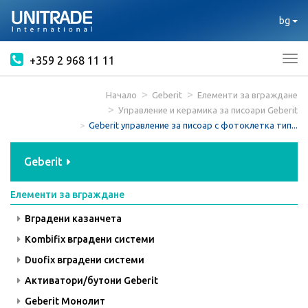
bg
+359 2 968 11 11
Tog
nav
Начало
Geberit
Елементи за вграждане
Управление и керамика за писоари Geberit
Geberit управление за писоар с фотоклетка тип...
Geberit
Елементи за вграждане
Вградени казанчета
Kombifix вградени системи
Duofix вградени системи
Активатори/бутони Geberit
Geberit Монолит