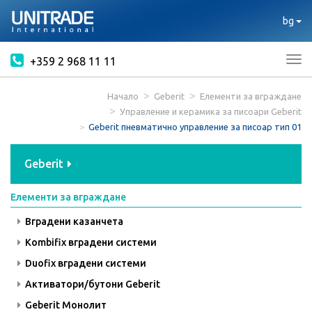
bg
+359 2 968 11 11
Tog
nav
Начало
Geberit
Елементи за вграждане
Управление и керамика за писоари Geberit
Geberit пневматично управление за писоар тип 01
Geberit
Елементи за вграждане
Вградени казанчета
Kombifix вградени системи
Duofix вградени системи
Активатори/бутони Geberit
Geberit Монолит