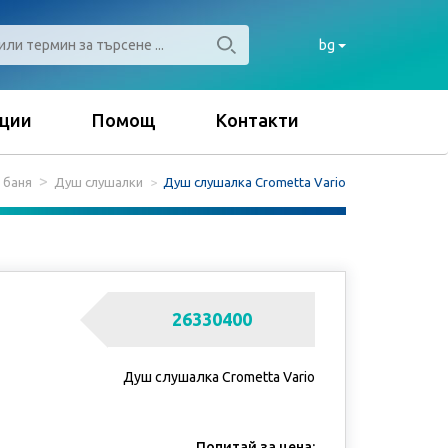
bg
ции
Помощ
Контакти
 баня
Душ слушалки
Душ слушалка Crometta Vario
26330400
Душ слушалка Crometta Vario
Попитай за цена: