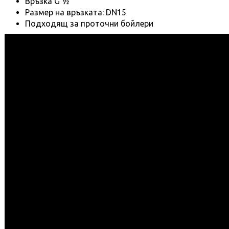
Връзка G ½
Размер на връзката: DN15
Подходящ за проточни бойлери