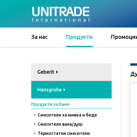
За нас
Продукти
Промоци
Geberit
Ду
Hansgrohe
Продукти за баня
Смесители за мивка и биде
Смесители вана/душ
Термостатни смесители