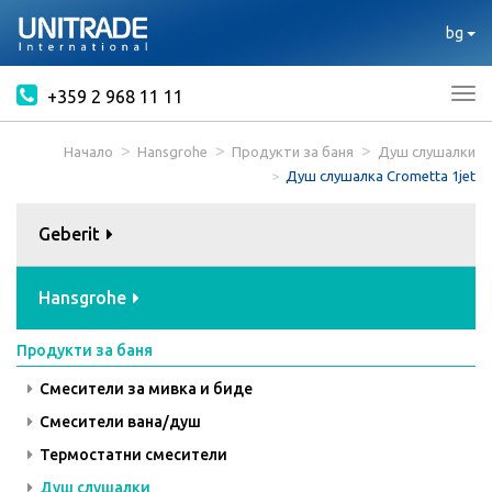
bg
+359 2 968 11 11
Tog
nav
Начало
Hansgrohe
Продукти за баня
Душ слушалки
Душ слушалка Crometta 1jet
Geberit
Hansgrohe
Продукти за баня
Смесители за мивка и биде
Смесители вана/душ
Термостатни смесители
Душ слушалки