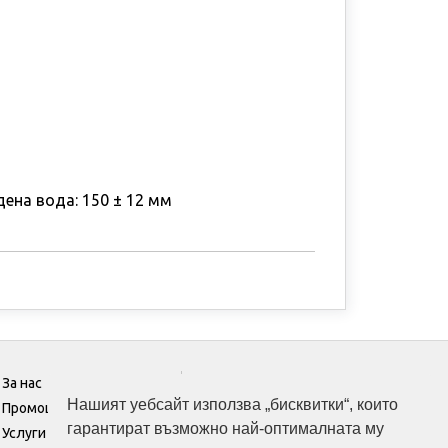
дена вода: 150 ± 12 мм
За нас
Референции
Нашият уебсайт използва „бисквитки“, които
Промоции
Помощ
гарантират възможно най-оптималната му
Услуги
Контакти