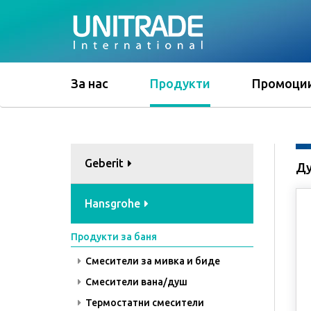
За нас
Продукти
Промоци
Geberit
Ду
Hansgrohe
Продукти за баня
Смесители за мивка и биде
Смесители вана/душ
Термостатни смесители