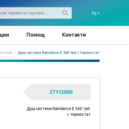
bg
ции
Помощ
Контакти
истеми
Душ система Raindance Е 360 1jet с термостат
27112000
Душ система Raindance Е 360 1jet
с термостат