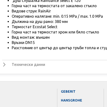
Душ слушалка Raindance Select E 120
Горна част на термостата от закалено стъкло
Видове струи: RainAir
Оперативно налягане: min. 0.15 MPa / max. 1.0 MPa
Дължина на душ рамо: 380 мм
Термостат Ecostat Select
Горна част на термостат хром или бяло стъкло
Вид монтаж: външен
Връзки DN15
Разстояние от център до център тръби топла и сту
Технически данни
GEBERIT
HANSGROHE