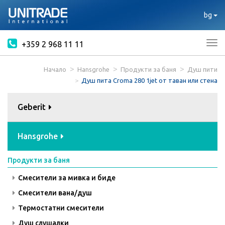
bg
+359 2 968 11 11
Tog
nav
Начало
Hansgrohe
Продукти за баня
Душ пити
Душ пита Croma 280 1jet от таван или стена
Geberit
Hansgrohe
Продукти за баня
Смесители за мивка и биде
Смесители вана/душ
Термостатни смесители
Душ слушалки