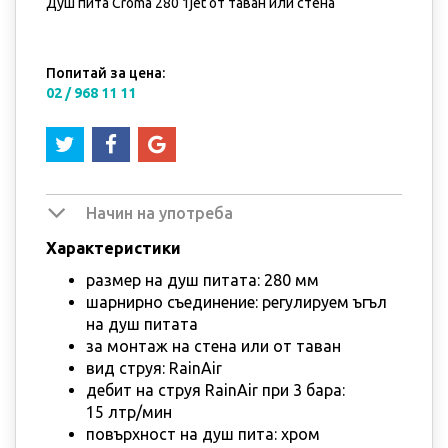
Душ пита Croma 280 1jet от таван или стена
Попитай за цена:
02 / 968 11 11
Начин на употреба
Характеристики
размер на душ питата: 280 мм
шарнирно съединение: регулируем ъгъл
на душ питата
за монтаж на стена или от таван
вид струя: RainAir
дебит на струя RainAir при 3 бара:
15 лтр/мин
повърхност на душ пита: хром