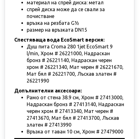
материал на спрей диска: метал
спрей диска може да се свали за
почистване
връзка на резбата G½
размер на връзката DN15
Спестяваща вода EcoSmart версия:
Душ пита Croma 280 1jet EcoSmart 9
l/min, Хром # 26221000, Надраскан
бронз # 26221140, Надраскан черен
хром # 26221340, Мат черен # 26221670,
Мат бял # 26221700, Лъскав златен #
26221990
Допълнителни аксесоари:
Рамо от стена 38.9 см, Хром # 27413000,
Надраскан бронз # 27413140, Надраскан
черен хром # 27413340, Мат черен #
27413670, Мат бял # 27413700, Лъскав
златен # 27413990
Връзка от таван 10 см, Хром # 27479000