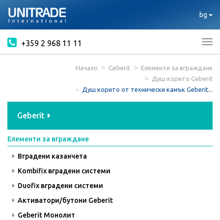
bg
+359 2 968 11 11
Tog
nav
Начало
Geberit
Елементи за вграждане
Душ корито Geberit
Душ корито от технически камък Geberit...
Geberit
Елементи за вграждане
Вградени казанчета
Kombifix вградени системи
Duofix вградени системи
Активатори/бутони Geberit
Geberit Монолит