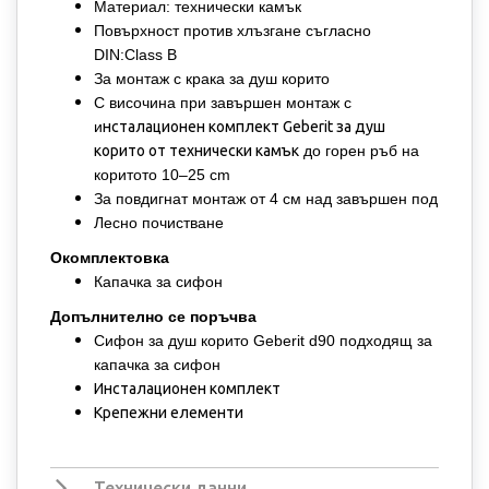
Материал: технически камък
Повърхност против хлъзгане съгласно
DIN:Class B
За монтаж с крака за душ корито
С височина при завършен монтаж с
и
нсталационен комплект Geberit за душ
корито от технически камък
до горен ръб на
коритото 10–25 cm
За повдигнат монтаж от 4 см над завършен под
Лесно почистване
Окомплектовка
Капачка за сифон
Допълнително се поръчва
Сифон за душ корито Geberit d90 подходящ за
капачка за сифон
Инсталационен комплект
Крепежни елементи
Технически данни