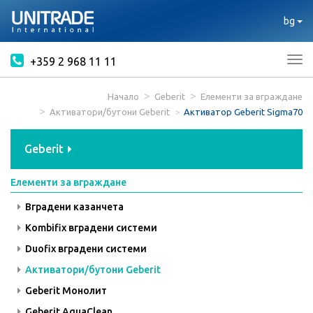
bg
+359 2 968 11 11
Tog
nav
Начало
Geberit
Елементи за вграждане
Активатори/бутони Geberit
Активатор Geberit Sigma70
Geberit
Елементи за вграждане
Вградени казанчета
Kombifix вградени системи
Duofix вградени системи
Активатори/бутони Geberit
Geberit Монолит
Geberit AquaClean