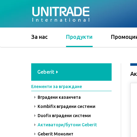
За нас
Продукти
Промоци
Geberit
Ак
Елементи за вграждане
Вградени казанчета
Kombifix вградени системи
Duofix вградени системи
Активатори/бутони Geberit
Geberit Монолит