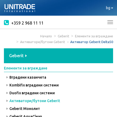
bg
+359 2 968 11 11
Tog
nav
Начало
Geberit
Елементи за вграждане
Активатори/бутони Geberit
Активатор Geberit Delta50
Geberit
Елементи за вграждане
Вградени казанчета
Kombifix вградени системи
Duofix вградени системи
Активатори/бутони Geberit
Geberit Монолит
Geberit AquaClean