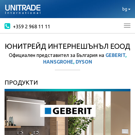
bg
+359 2 968 11 11
Tog
nav
ЮНИТРЕЙД ИНТЕРНЕШЪНЪЛ ЕООД
Официален представител за България на
GEBERIT
,
HANSGROHE
,
DYSON
ПРОДУКТИ